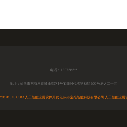
电话：1307686**
地址：汕头市东海岸新城汕港路1号宝能时代湾第3栋1609号房之二十五
.2878070.COM
人工智能应用软件开发
汕头市宝维智能科技有限公司
人工智能应用