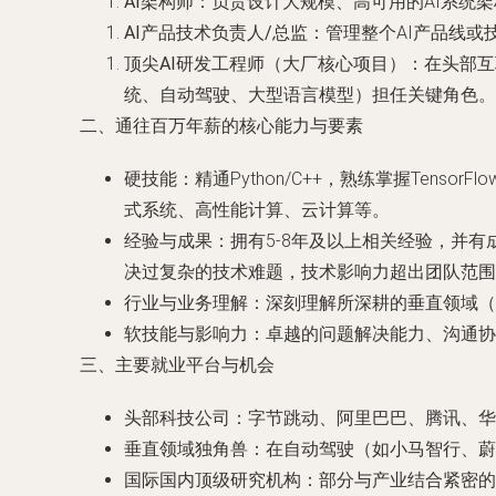
AI架构师
：负责设计大规模、高可用的AI系统
AI产品技术负责人/总监
：管理整个AI产品线
顶尖AI研发工程师（大厂核心项目）
：在头部互
统、自动驾驶、大型语言模型）担任关键角色。
二、通往百万年薪的核心能力与要素
硬技能
：精通Python/C++，熟练掌握Ten
式系统、高性能计算、云计算等。
经验与成果
：拥有5-8年及以上相关经验，并
决过复杂的技术难题，技术影响力超出团队范围
行业与业务理解
：深刻理解所深耕的垂直领域
软技能与影响力
：卓越的问题解决能力、沟通协
三、主要就业平台与机会
头部科技公司
：字节跳动、阿里巴巴、腾讯、华
垂直领域独角兽
：在自动驾驶（如小马智行、蔚
国际国内顶级研究机构
：部分与产业结合紧密的