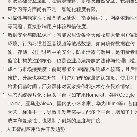
制或基础交互层面，在情境理解、多模态自然交互、长期自
应学习等方面尚有不足，智能化程度有限。
可靠性与稳定性
：设备响应延迟、指令误识别、网络依赖性
等问题，直接影响用户体验和信任度。
数据安全与隐私保护
：智能家居设备全天候收集大量用户家
环境、行为习惯甚至音视频等敏感数据。如何确保数据在传
输、存储、处理过程中的安全，防止泄露与滥用，是消费者
监管机构关注的核心，也是企业必须跨越的法律与伦理门槛
成本与市场接受度
：前期部署全屋智能系统成本较高，且后
维护、升级也存在开销。用户对智能家居的认知度、使用习
培养仍需时间，部分群体对复杂操作和技术存在畏难情绪。
生态系统碎片化
：巨头平台（如苹果HomeKit、谷歌Google
Home、亚马逊Alexa、国内的小米米家、华为HiLink等）各
为营，标准不一，导致开发者需要适配多个平台，增加了开
成本和复杂性，也限制了创新的速度与广度。
三、 人工智能应用软件开发趋势