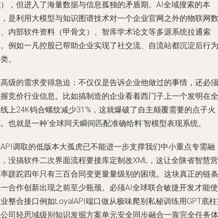
能），但进入了海量数据与信息孤独的矛盾期。AI全域搜索的本
质，是利用大模型与知识图谱技术对一个企业官网之外的物联网
据、内部软件资料（甲骨文）、智库学术论文等多源系统拉通索
引。例如一凡控股已帮助企业实现了社交流、自流站都沉淀后行
归类。
更高级的需求变得急迫：不仅仅是告诉企业他做过的事情，还必
掌握竞价行业信息。比如搞制造的企业看着西门子上一个发明在
线上24K钨合螺纹减少31%，这就爆破了自主颠覆需要的点子火
花。也就是一种‘全球同天瞬间匹配准确给料’智模型表现系统。
纯API调取的低版本大孤虎已不能进一步支撑我们中小重点专需融
合，没搞软件二次界面流程要接库定制改XML，这让全陕省智慧营
建率蹉跎四年只有三百合同变更量量级别的困境。这块真正的链
上一合作创新出现之前至少瓶颈。必须AI全球联合敏捷开发才能使
业整合接口例如LoyalAPI端口做从极味爬别私秘训练用GPT底
成公司轻思域级别知识发掘方案单元安全同步融合一靠完全任务