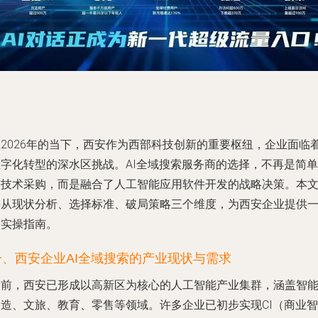
在2026年的当下，西安作为西部科技创新的重要枢纽，企业面临
数字化转型的深水区挑战。AI全域搜索服务商的选择，不再是简单
的技术采购，而是融合了人工智能应用软件开发的战略决策。本
将从现状分析、选择标准、破局策略三个维度，为西安企业提供
份实操指南。
一、西安企业AI全域搜索的产业现状与需求
目前，西安已形成以高新区为核心的人工智能产业集群，涵盖智
制造、文旅、教育、零售等领域。许多企业已初步实现CI（商业智